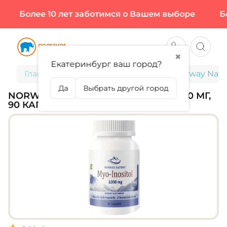
Более 10 лет заботимся о Вашем выборе
Бол
✖
Екатеринбург ваш город?
Главная
Витамины и минералы
Norway Natur
Да
Выбрать другой город
NORWAY NATURE, MYO-INOSITOL 1000 МГ,
90 КАПС (45 ПОРЦИЙ)