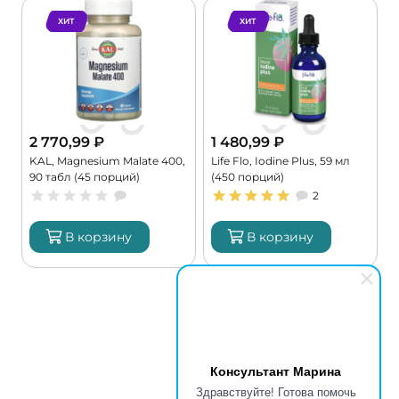
ХИТ
ХИТ
2 770,99
₽
1 480,99
₽
KAL, Magnesium Malate 400,
Life Flo, Iodine Plus, 59 мл
C
90 табл (45 порций)
(450 порций)
G
2
В корзину
В корзину
Консультант Марина
Здравствуйте! Готова помочь