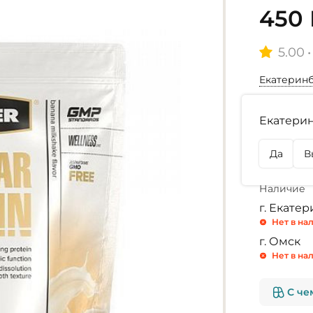
450 
5.00
•
Екатерин
Выбор ар
Екатерин
Банан
Да
В
Печенье-
Наличие
г. Екате
Нет в на
г. Омск
Нет в на
С че