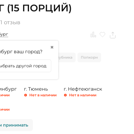
Г (15 ПОРЦИЙ)
1 отзыв
бург
✖
тикула
бург ваш город?
Ванильное мороженое
Клубника
Попкорн
ыбрать другой город
крем
Молочный шоколад
ринбург
г. Тюмень
г. Нефтеюганск
личии
Нет в наличии
Нет в наличии
личии
м принимать