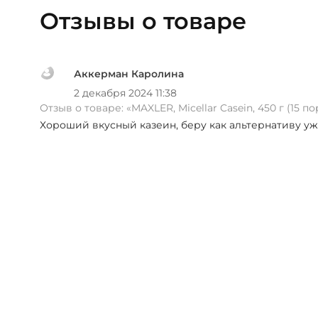
Отзывы о товаре
Аккерман Каролина
2 декабря 2024 11:38
Отзыв о товаре:
«MAXLER, Micellar Casein, 450 г (15 п
Хороший вкусный казеин, беру как альтернативу у