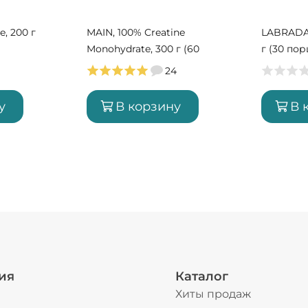
e, 200 г
MAIN, 100% Creatine
LABRADA, 
Monohydrate, 300 г (60
г (30 по
порций)
24
у
В корзину
В 
ия
Каталог
Хиты продаж