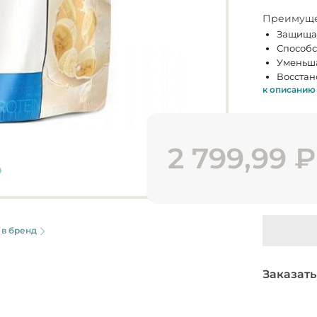
Преимуще
Защищае
Способс
Уменьша
Восстан
к описанию
2 799,99
₽
 в бренд
Заказать