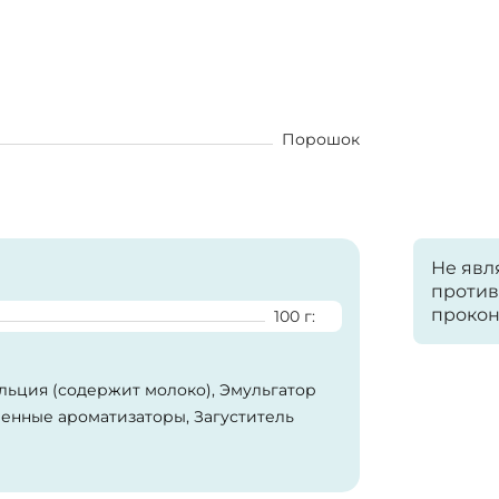
Порошок
Не явл
против
прокон
100 г:
льция (содержит молоко), Эмульгатор
венные ароматизаторы, Загуститель
ая камедь), Хлорид натрия,
ль (бета-каротин).