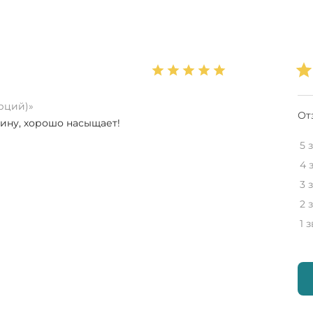
орций)»
От
жину, хорошо насыщает!
5 
4 
3 
2 
1 