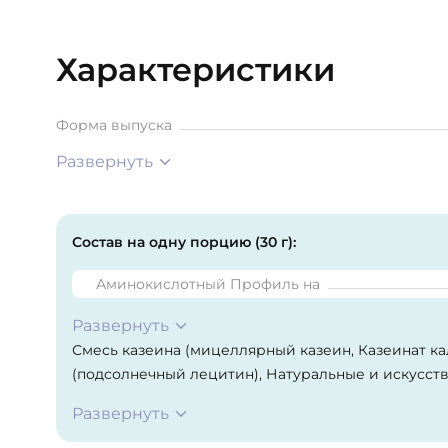
Характеристики
Форма выпуска
Развернуть
Состав на одну порцию (30 г):
Аминокислотный Профиль на
Развернуть
Смесь казеина (мицеллярный казеин, Казеинат ка
(подсолнечный лецитин), Натуральные и искусст
(гуаровая камедь, целлюлозная камедь, ксантанов
Развернуть
Подсластитель (ацесульфам-К, сукралоза), Красите