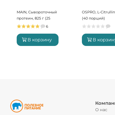
MAIN, Сывороточный
OSPRO, L-Citrullin
протеин, 825 г (25
(40 порций)
порций)
6
В корзину
В корзин
Компан
О нас