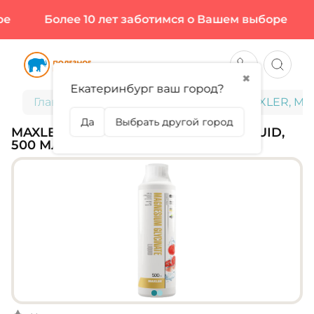
Более 10 лет заботимся о Вашем выборе
Б
✖
Екатеринбург ваш город?
Главная
Витамины и минералы
MAXLER, Mag
Да
Выбрать другой город
MAXLER, MAGNESIUM GLYCINATE LIQUID,
500 МЛ (20 ПОРЦИЙ)