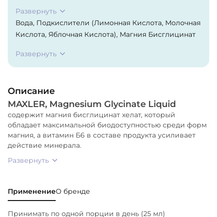
Развернуть
Вода, Подкислители (Лимонная Кислота, Молочная
Кислота, Яблочная Кислота), Магния Бисглицинат
Хелат (10,9 %), Подсластители (Эритритол,
Развернуть
Стевиолгликозиды, Сукралоза), Ароматизатор,
Цитрат Натрия, Пиридоксина Гидрохлорид,
Эмульгатор (Моно- И Диглицериды Жирных
Описание
Кислот).
MAXLER, Magnesium Glycinate Liquid
содержит магния бисглицинат хелат, который
обладает максимальной биодоступностью среди форм
магния, а витамин Б6 в составе продукта усиливает
действие минерала.
Развернуть
Применение
О бренде
Принимать по одной порции в день (25 мл)