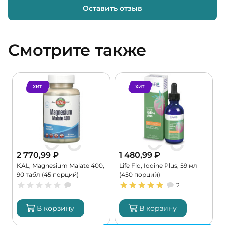
Оставить отзыв
Смотрите также
ХИТ
ХИТ
2 770,99
₽
1 480,99
₽
KAL, Magnesium Malate 400,
Life Flo, Iodine Plus, 59 мл
C
90 табл (45 порций)
(450 порций)
G
2
В корзину
В корзину