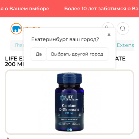
 о Вашем выборе
Более 10 лет заботимся о Ва
✖
Екатеринбург ваш город?
Главная
Витамины и минералы
Life Extensi
Да
Выбрать другой город
LIFE EXTENSION, CALCIUM D-GLUCARATE
200 МГ, 60 КАПС (60 ПОРЦИЙ)