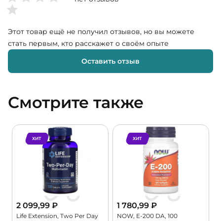
Этот товар ещё не получил отзывов, но вы можете
стать первым, кто расскажет о своём опыте
Оставить отзыв
Смотрите также
ХИТ
ХИТ
2 099,99
₽
1 780,99
₽
Life Extension, Two Per Day
NOW, E-200 DA, 100
K