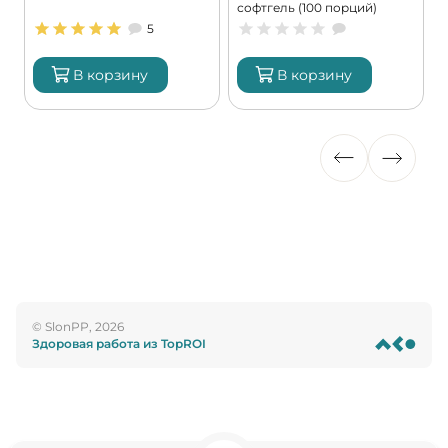
софтгель (100 порций)
9
5
В корзину
В корзину
© SlonPP, 2026
Здоровая работа из TopROI