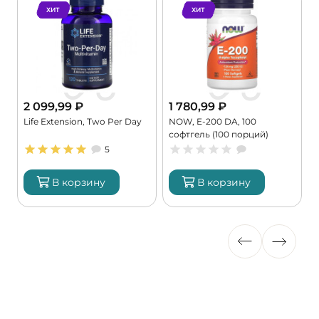
ХИТ
ХИТ
2 099,99
₽
1 780,99
₽
Life Extension, Two Per Day
NOW, E-200 DA, 100
K
софтгель (100 порций)
9
5
В корзину
В корзину