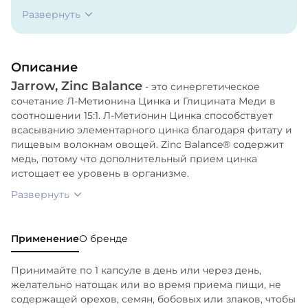
вегетарианская капсула
Развернуть
(гидроксипропилметилцеллюлоза, вода), стеарат
магния (растительного происхождения).
Описание
Jarrow, Zinc Balance
- это синергетическое
сочетание Л-Метионина Цинка и Глицината Меди в
соотношении 15:1. Л-Метионин Цинка способствует
всасыванию элементарного цинка благодаря фитату и
пищевым волокнам овощей. Zinc Balance® содержит
медь, потому что дополнительный прием цинка
истощает ее уровень в организме.
Развернуть
Применение
О бренде
Принимайте по 1 капсуле в день или через день,
желательно натощак или во время приема пищи, не
содержащей орехов, семян, бобовых или злаков, чтобы