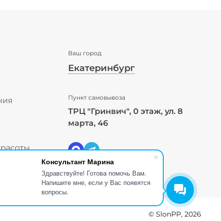
Ваш город
Екатеринбург
✖
Пункт самовывоза
Екатеринбург ваш город?
ния
ТРЦ "Гринвич", 0 этаж, ул. 8
ы
марта, 46
Да
Выбрать другой город
красоты
Консультант Марина
Здравствуйте! Готова помочь Вам.
Напишите мне, если у Вас появятся
вопросы.
© SlonPP, 2026