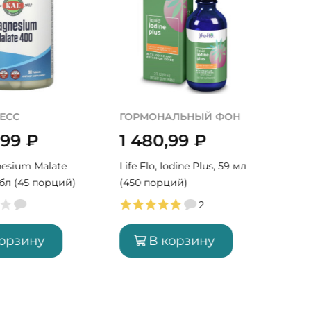
АЛЬНЫЙ ФОН
АНТИСТРЕСС
,99
₽
2 880,99
₽
odine Plus, 59 мл
Carlson, Magnesium
ций)
Glycinate 200 мг, 90 табл
(90 порций)
2
корзину
В корзину