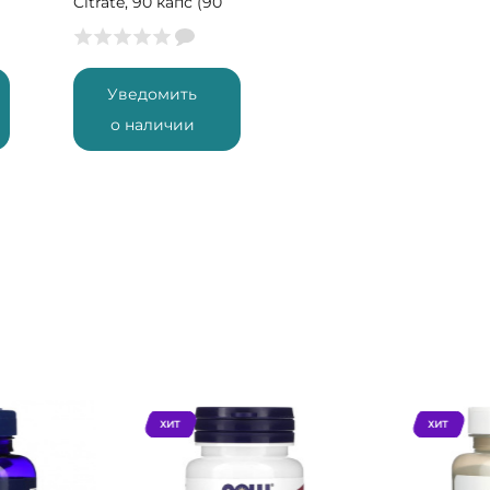
Citrate, 90 капс (90
порций)
Уведомить
о наличии
ХИТ
ХИТ