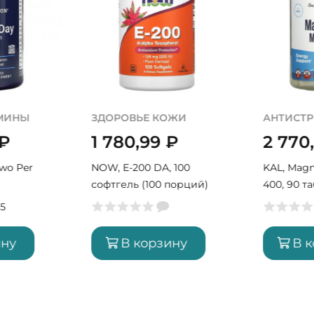
ОЖИ
АНТИСТРЕСС
ГОРМОН
₽
2 770,99
₽
1 480
 100
KAL, Magnesium Malate
Life Flo, I
порций)
400, 90 табл (45 порций)
(450 пор
ину
В корзину
В 