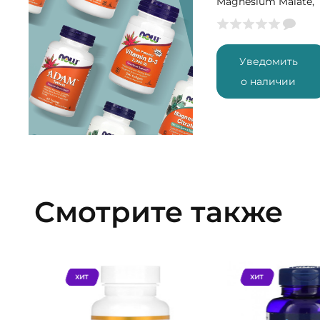
Magnesium Malate,
200 капс (33
порции)
Уведомить
о наличии
Смотрите также
ХИТ
ХИТ