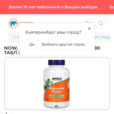
Более 10 лет заботимся о Вашем выборе
Бол
✖
Екатеринбург ваш город?
Главная
Витамины и минералы
NOW, Magnes
Да
Выбрать другой город
NOW, MAGNESIUM MALATE 1000 МГ, 180
ТАБЛ (180 ПОРЦИЙ)