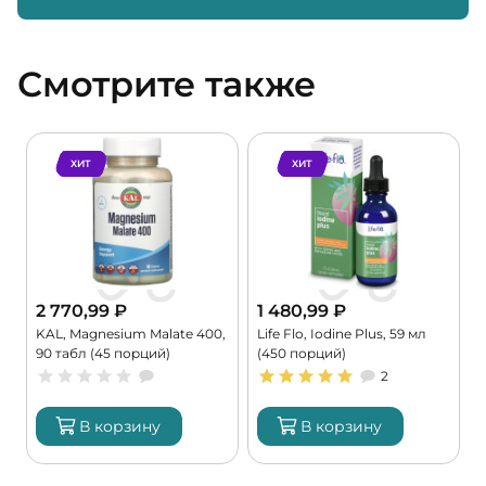
Смотрите также
ХИТ
ХИТ
2 770,99
₽
1 480,99
₽
KAL, Magnesium Malate 400,
Life Flo, Iodine Plus, 59 мл
C
90 табл (45 порций)
(450 порций)
G
2
В корзину
В корзину