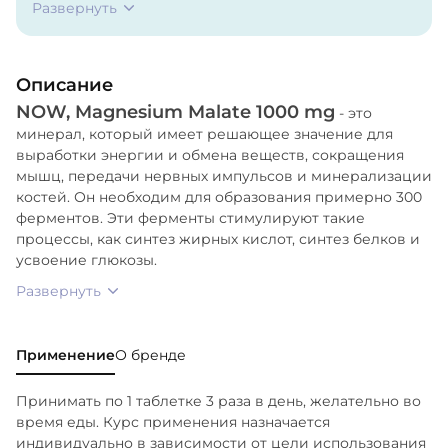
Развернуть
кислота (растительный источник), Кроскармеллоза
натрия, Стеарат магния (растительного
происхождения), Диоксид кремния и Оболочка из
Описание
растительного сырья.
NOW, Magnesium Malate 1000 mg
- это
минерал, который имеет решающее значение для
выработки энергии и обмена веществ, сокращения
мышц, передачи нервных импульсов и минерализации
костей. Он необходим для образования примерно 300
ферментов. Эти ферменты стимулируют такие
процессы, как синтез жирных кислот, синтез белков и
усвоение глюкозы.
Развернуть
Применение
О бренде
Принимать по 1 таблетке 3 раза в день, желательно во
время еды. Курс применения назначается
индивидуально в зависимости от цели использования