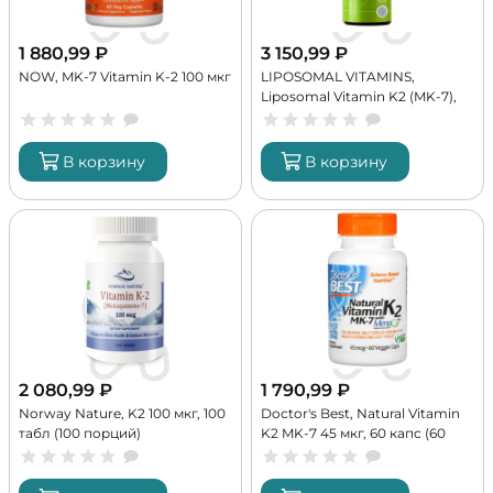
1 880,99
₽
3 150,99
₽
NOW, MK-7 Vitamin K-2 100 мкг
LIPOSOMAL VITAMINS,
Liposomal Vitamin K2 (MK-7),
50 мл (50 порций)
В корзину
В корзину
2 080,99
₽
1 790,99
₽
Norway Nature, K2 100 мкг, 100
Doctor's Best, Natural Vitamin
табл (100 порций)
K2 MK-7 45 мкг, 60 капс (60
порций)