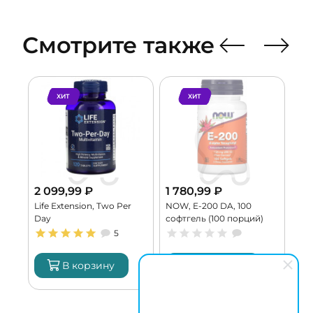
Смотрите также
ХИТ
ХИТ
2 099,99
₽
1 780,99
₽
2 
n,
Life Extension, Two Per
NOW, E-200 DA, 100
KAL
капс
Day
софтгель (100 порций)
400
5
В корзину
В корзину