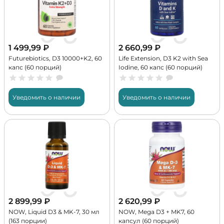
1 499,99
₽
2 660,99
₽
Futurebiotics, D3 10000+K2, 60
Life Extension, D3 K2 with Sea
капс (60 порций)
Iodine, 60 капс (60 порций)
Уведомить о наличии
Уведомить о наличии
2 899,99
₽
2 620,99
₽
NOW, Liquid D3 & MK-7, 30 мл
NOW, Mega D3 + MK7, 60
(163 порции)
капсул (60 порций)