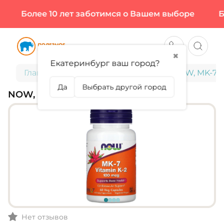
Более 10 лет заботимся о Вашем выборе
Бол
✖
Екатеринбург ваш город?
Главная
Витамины и минералы
NOW, MK-7 V
Да
Выбрать другой город
NOW, MK-7 VITAMIN K-2 100 МКГ
Нет отзывов