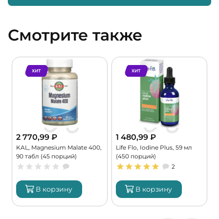
Смотрите также
ХИТ
ХИТ
2 770,99
₽
1 480,99
₽
KAL, Magnesium Malate 400,
Life Flo, Iodine Plus, 59 мл
C
90 табл (45 порций)
(450 порций)
G
2
В корзину
В корзину