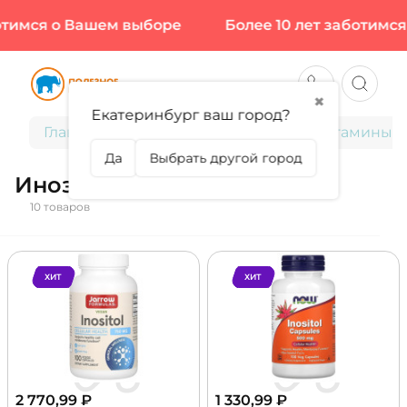
тимся о Вашем выборе
Более 10 лет заботимся 
✖
Екатеринбург ваш город?
Главная
Витамины и минералы
Витамины
Да
Выбрать другой город
Инозитол
10 товаров
ХИТ
ХИТ
2 770,99
₽
1 330,99
₽