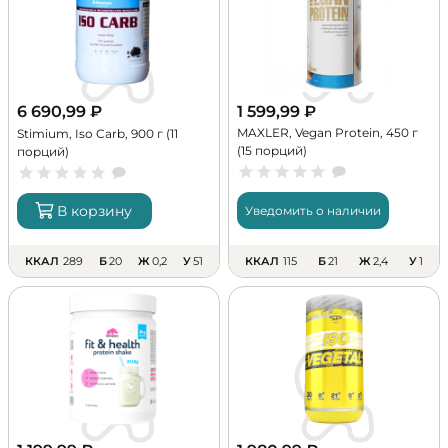
6 690,99
₽
1 599,99
₽
MAXLER, Vegan Protein, 450 г
Stimium, Iso Carb, 900 г (11
(15 порций)
порций)
В корзину
Уведомить о наличии
ККАЛ
289
Б
20
Ж
0,2
У
51
ККАЛ
115
Б
21
Ж
2,4
У
1