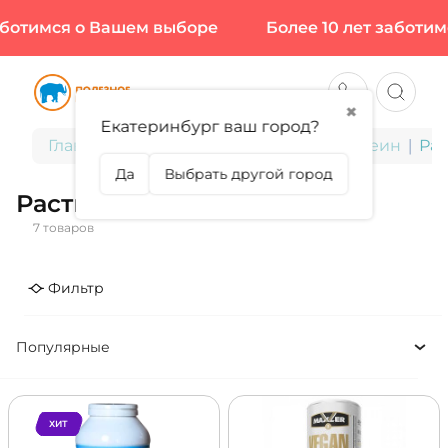
ботимся о Вашем выборе
Более 10 лет заботимс
✖
Екатеринбург ваш город?
Главная
Спортивное питание
Протеин
Ра
Да
Выбрать другой город
Растительный протеин
7 товаров
Фильтр
Популярные
ХИТ