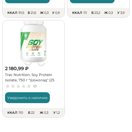
ККАЛ
91,5
Б
21,6
Ж
0,3
У
0,9
ККАЛ
111
Б
23,2
Ж
0,3
У
3,9
2 180,99
₽
Trec Nutrition, Soy Protein
Isolate, 750 г "Шоколад" (25
порций)
Уведомить о наличии
ККАЛ
110
Б
22
Ж
0,3
У
1,2