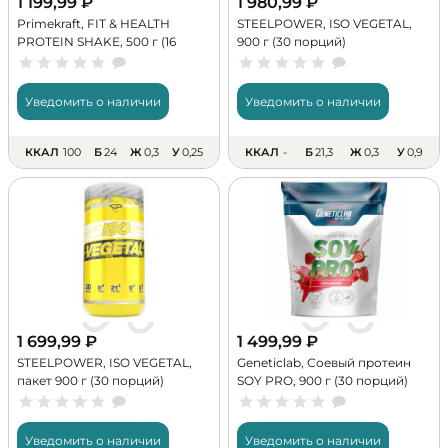
1 199,99
₽
1 980,99
₽
Primekraft, FIT & HEALTH
STEELPOWER, ISO VEGETAL,
PROTEIN SHAKE, 500 г (16
900 г (30 порций)
порций)
Уведомить о наличии
Уведомить о наличии
ККАЛ
100
Б
24
Ж
0,3
У
0,25
ККАЛ
-
Б
21,3
Ж
0,3
У
0,9
1 699,99
₽
1 499,99
₽
STEELPOWER, ISO VEGETAL,
Geneticlab, Соевый протеин
пакет 900 г (30 порций)
SOY PRO, 900 г (30 порций)
Уведомить о наличии
Уведомить о наличии