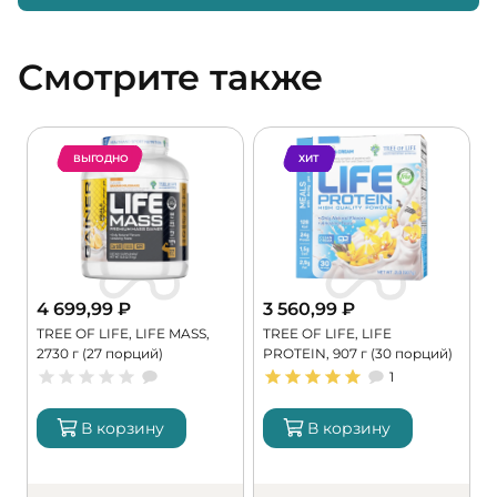
Смотрите также
ВЫГОДНО
ХИТ
4 699,99
₽
3 560,99
₽
TREE OF LIFE, LIFE MASS,
TREE OF LIFE, LIFE
P
2730 г (27 порций)
PROTEIN, 907 г (30 порций)
г
1
В корзину
В корзину