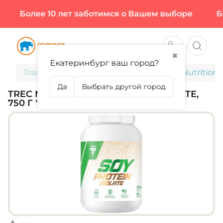
Более 10 лет заботимся о Вашем выборе
Бол
✖
Екатеринбург ваш город?
Главная
Спортивное питание
Trec Nutrition,
Да
Выбрать другой город
TREC NUTRITION, SOY PROTEIN ISOLATE,
750 Г "ШОКОЛАД" (25 ПОРЦИЙ)