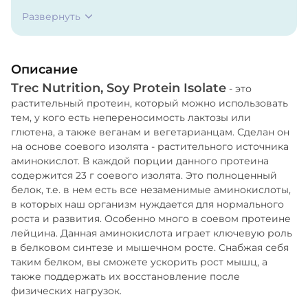
подсластители-цикламат натрия, сахарат натрия,
Развернуть
сукралоза, краситель для ванильного вкуса-бета-
каротин
Описание
Trec Nutrition, Soy Protein Isolate
- это
растительный протеин, который можно использовать
тем, у кого есть непереносимость лактозы или
глютена, а также веганам и вегетарианцам. Сделан он
на основе соевого изолята - растительного источника
аминокислот. В каждой порции данного протеина
содержится 23 г соевого изолята. Это полноценный
белок, т.е. в нем есть все незаменимые аминокислоты,
в которых наш организм нуждается для нормального
роста и развития. Особенно много в соевом протеине
лейцина. Данная аминокислота играет ключевую роль
в белковом синтезе и мышечном росте. Снабжая себя
таким белком, вы сможете ускорить рост мышц, а
также поддержать их восстановление после
физических нагрузок.