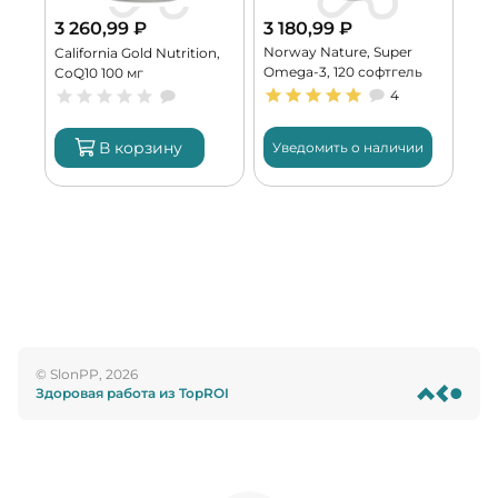
3 260,99
₽
3 180,99
₽
Norway Nature, Super
California Gold Nutrition,
Omega-3, 120 софтгель
CoQ10 100 мг
(60 порций)
4
В корзину
Уведомить о наличии
© SlonPP, 2026
Здоровая работа из TopROI