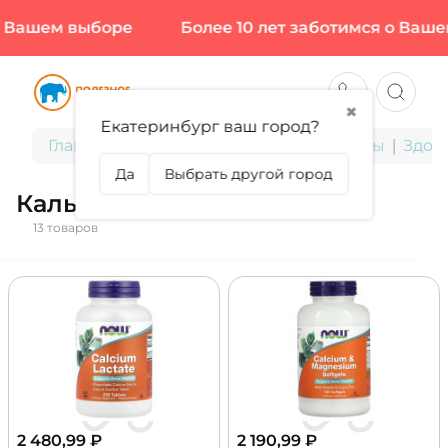
Вашем выборе
Более 10 лет заботимся о Вашем
✖
Екатеринбург ваш город?
Главная
БАДы для здоровья и красоты
Здор
Да
Выбрать другой город
Кальций
13 товаров
2 480,99
₽
2 190,99
₽