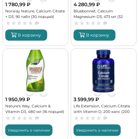
1 780,99
₽
4 280,99
₽
Norway Nature, Calcium Citrate
Bluebonnet, Calcium
+ D3, 90 табл (30 порций)
Magnesium D3, 473 мл (32
порции)
В корзину
В корзину
1 950,99
₽
3 599,99
₽
Nature's Way, Calcium &
Life Extension, Calcium Citrate
Vitamin D3, 480 мл (16 порций)
with Vitamin D, 200 капс (200
порций)
Уведомить о наличии
Уведомить о наличии