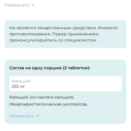
Развернуть
Не является лекарственным средством. Имеются
противопоказания. Перед применением
проконсультируйтесь со специалистом.
Состав на одну порцию (3 таблетки):
Кальций
255 мг
Кальций (из лактата кальция).
Микрокристаллическая целлюлоза,
гидроксипропилцеллюлоза, вегетарианская
Развернуть
оболочка [гипромеллоза (целлюлоза), стеариновая
кислота (растительного происхождения),