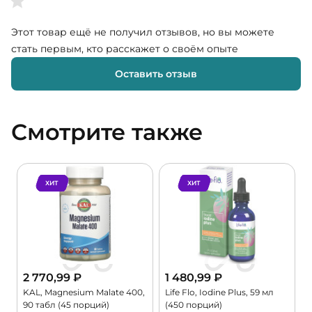
Этот товар ещё не получил отзывов, но вы можете
стать первым, кто расскажет о своём опыте
Оставить отзыв
Смотрите также
ХИТ
ХИТ
2 770,99
₽
1 480,99
₽
KAL, Magnesium Malate 400,
Life Flo, Iodine Plus, 59 мл
C
90 табл (45 порций)
(450 порций)
G