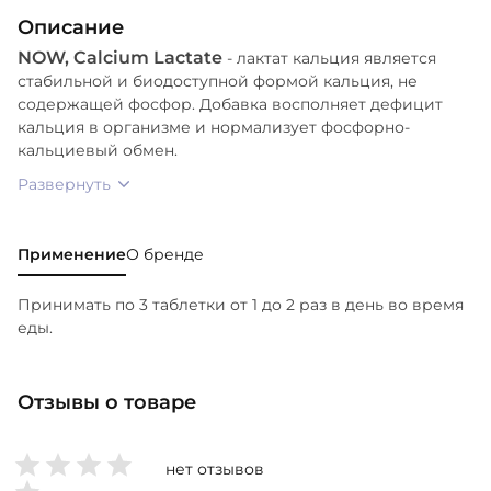
подсолнечный лецитин, триэтилцитрат,
Описание
подсолнечное масло], стеарат магния
NOW, Calcium Lactate
(растительного происхождения) и диоксид
-
лактат кальция является
стабильной и биодоступной формой кальция, не
кремния. Изготовлено в США с использованием
содержащей фосфор. Добавка восполняет дефицит
ингредиентов со всего мира, выполнена проверка
кальция в организме и нормализует фосфорно-
качества. При производстве этого продукта не
кальциевый обмен.
используются пшеница, глютен, соя, молоко, яйца,
Развернуть
рыбы, моллюски, древесные орехи или кунжут.
Применение
О бренде
Принимать по 3 таблетки от 1 до 2 раз в день во время
еды.
Отзывы о товаре
нет отзывов