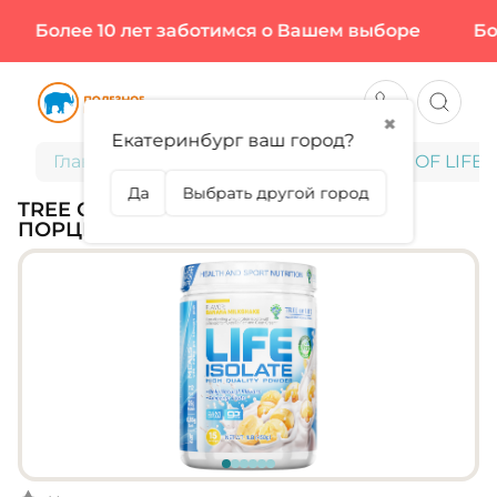
Более 10 лет заботимся о Вашем выборе
Боле
✖
Екатеринбург ваш город?
Главная
Спортивное питание
TREE OF LIFE, 
Да
Выбрать другой город
TREE OF LIFE, LIFE ISOLATE, 450 Г (15
ПОРЦИЙ)