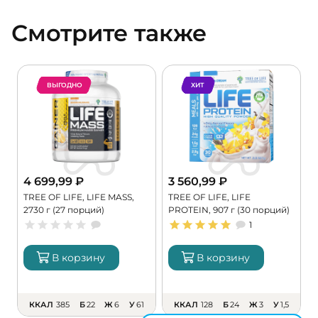
Смотрите также
ВЫГОДНО
ХИТ
4 699,99
₽
3 560,99
₽
TREE OF LIFE, LIFE MASS,
TREE OF LIFE, LIFE
P
2730 г (27 порций)
PROTEIN, 907 г (30 порций)
г
1
В корзину
В корзину
ККАЛ
385
Б
22
Ж
6
У
61
ККАЛ
128
Б
24
Ж
3
У
1,5