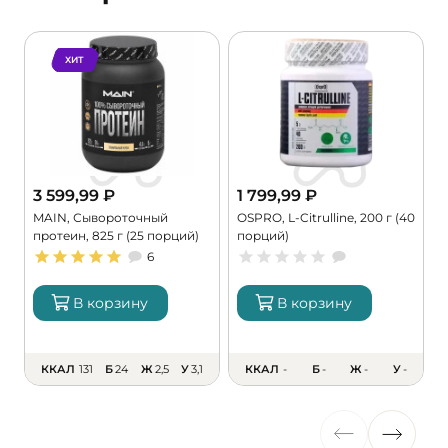
ХИТ
3 599,99
₽
1 799,99
₽
MAIN, Сывороточный
OSPRO, L-Citrulline, 200 г (40
M
протеин, 825 г (25 порций)
порций)
M
6
В корзину
В корзину
ККАЛ
131
Б
24
Ж
2,5
У
3,1
ККАЛ
-
Б
-
Ж
-
У
-