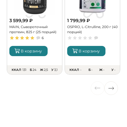
3 599,99
₽
1 799,99
₽
MAIN, Сывороточный
OSPRO, L-Citrulline, 200 г (40
M
протеин, 825 г (25 порций)
порций)
M
6
В корзину
В корзину
ККАЛ
131
Б
24
Ж
2,5
У
3,1
ККАЛ
-
Б
-
Ж
-
У
-