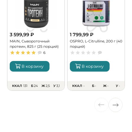
3 599,99
₽
1 799,99
₽
MAIN, Сывороточный
OSPRO, L-Citrulline, 200 г (40
M
протеин, 825 г (25 порций)
порций)
M
6
В корзину
В корзину
ККАЛ
131
Б
24
Ж
2,5
У
3,1
ККАЛ
-
Б
-
Ж
-
У
-