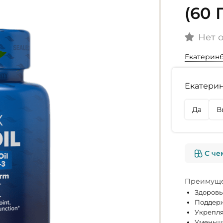
(60
Нет 
Екатерин
Наличие
Екатерин
г. Екате
Нет в на
Да
В
г. Омск
Нет в на
С че
Преимуще
Здоровь
Поддерж
Укрепля
Уменьша