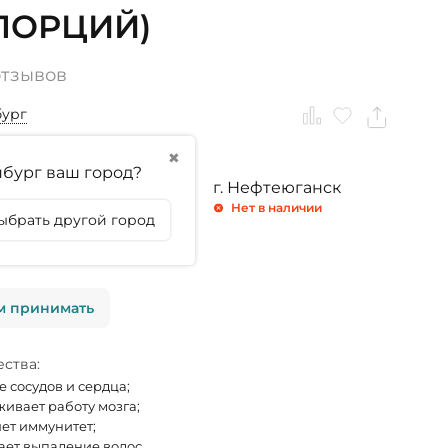
 ПОРЦИЙ)
отзывов
бург
✖
бург ваш город?
ринбург
г. Тюмень
г. Нефтеюганск
личии
Нет в наличии
Нет в наличии
ыбрать другой город
личии
м принимать
ства:
е сосудов и сердца;
ивает работу мозга;
ет иммунитет;
ет выпадение волос.