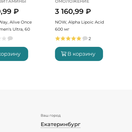
ЖЕНИЕ
ЗДОРОВЬЕ КОЖИ
,99
₽
2 770,99
₽
ha Lipoic Acid
LIPOSOMAL VITAMINS,
Liposomal Vitamin E, 50 мл
(50 порций)
2
3
корзину
В корзину
Ваш город
Екатеринбург