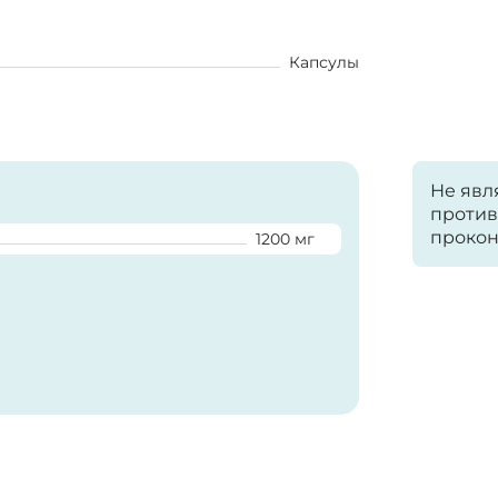
Капсулы
Не явл
против
прокон
1200 мг