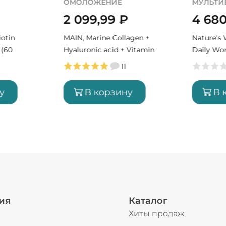
МУЛЬТИВИТАМИНЫ
ОМОЛО
4 680,99
₽
3 160
agen +
Nature's Way, Alive Once
NOW, Alp
 Vitamin
Daily Women's Ultra, 60
600 мг
ий)
табл (60 порций)
у
В корзину
В 
ия
Каталог
Хиты продаж