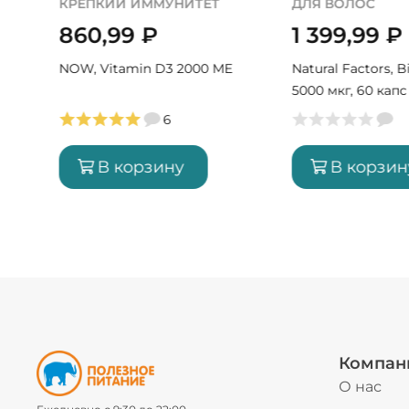
ДЛЯ ВОЛОС
ОМОЛОЖЕНИЕ
1 399,99
₽
2 099,99
₽
Е
Natural Factors, Biotin
MAIN, Marine Coll
5000 мкг, 60 капс (60
Hyaluronic acid +
порций)
C, 180 г (30 порц
11
В корзину
В корзин
Компан
О нас