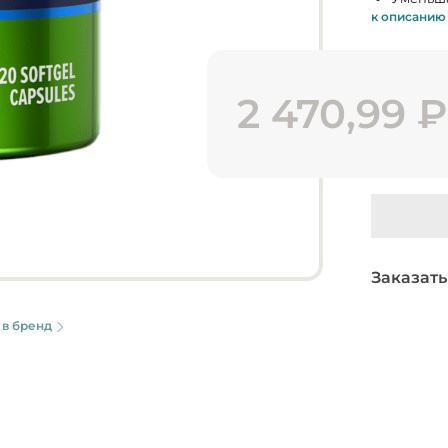
к описанию
2 470,99
₽
Заказать
 в бренд