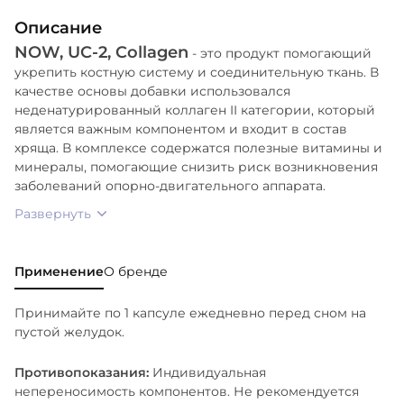
растение). Гипромеллоза (целлюлозная капсула),
Описание
микрокристаллическая целлюлоза, стеариновая
NOW, UC-2, Collagen
кислота (растительного происхождения), диоксид
- это продукт помогающий
укрепить костную систему и соединительную ткань. В
кремния и хлорид калия (стабилизатор).
качестве основы добавки использовался
неденатурированный коллаген II категории, который
является важным компонентом и входит в состав
хряща. В комплексе содержатся полезные витамины и
минералы, помогающие снизить риск возникновения
заболеваний опорно-двигательного аппарата.
Развернуть
Применение
О бренде
Принимайте по 1 капсуле ежедневно перед сном на
пустой желудок.
Противопоказания:
Индивидуальная
непереносимость компонентов. Не рекомендуется