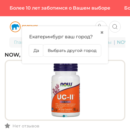
Более 10 лет заботимся о Вашем выборе
Боле
✖
Екатеринбург ваш город?
Главная
БАДы для здоровья и красоты
NOW, 
Да
Выбрать другой город
NOW, UC-2, 60 КАПС (60 ПОРЦИЙ)
Нет отзывов