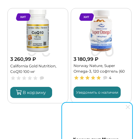
ХИТ
ХИТ
3 260,99
₽
3 180,99
₽
Norway Nature, Super
,
California Gold Nutrition,
Omega-3, 120 софтгель (60
CoQ10 100 мг
порций)
4
В корзину
Уведомить о наличии