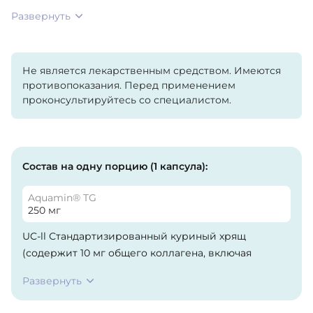
Развернуть
Не является лекарственным средством. Имеются
противопоказания. Перед применением
проконсультируйтесь со специалистом.
Состав на одну порцию (1 капсула):
Aquamin® TG
250 мг
UC-ll Стандартизированный куриный хрящ
(содержит 10 мг общего коллагена, включая
неденатурированный коллаген ll типа), Aquamin®
Развернуть
TG (минералы, полученные из морских
водорослей) (Lithothamnium spp.) (Цельное