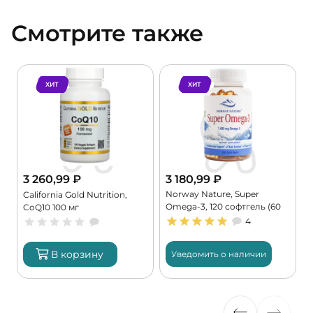
Смотрите также
ХИТ
ХИТ
3 260,99
₽
3 180,99
₽
Norway Nature, Super
,
California Gold Nutrition,
Omega-3, 120 софтгель (60
CoQ10 100 мг
порций)
4
В корзину
Уведомить о наличии