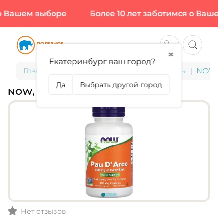
 Вашем выборе
Более 10 лет заботимся о Вашем
✖
Екатеринбург ваш город?
Главная
БАДы для здоровья и красоты
NOW,
Да
Выбрать другой город
NOW, PAU D'ARCO
Нет отзывов