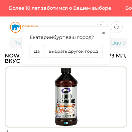
Более 10 лет заботимся о Вашем выборе
Боле
✖
Екатеринбург ваш город?
Главная
Спортивное питание
NOW, Liquid L-
Да
Выбрать другой город
NOW, LIQUID L-CARNITINE 1000 МГ, 473 МЛ,
ВКУС "ЦИТРУС" (63 ПОРЦИИ)