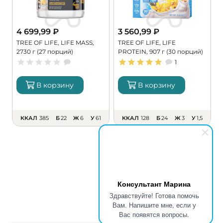
4 699,99
₽
3 560,99
₽
TREE OF LIFE, LIFE MASS,
TREE OF LIFE, LIFE
P
2730 г (27 порций)
PROTEIN, 907 г (30 порций)
г
1
В корзину
В корзину
ККАЛ
385
Б
22
Ж
6
У
61
ККАЛ
128
Б
24
Ж
3
У
1,5
Консультант Марина
Здравствуйте! Готова помочь
Вам. Напишите мне, если у
Вас появятся вопросы.