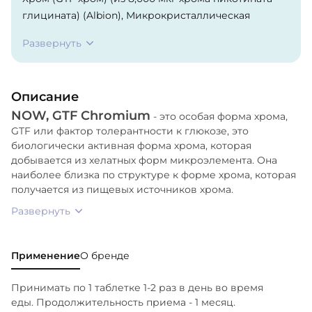
глицината) (Albion), Микрокристаллическая
целлюлоза, Стеариновая кислота (растительного
Развернуть
происхождения), Мальтодекстрин (без ГМО),
Растительная оболочка (гипромеллоза
(целлюлоза), Стеариновая кислота (растительного
Описание
происхождения), Лецитин подсолнечника,
NOW, GTF Chromium
Триэтилцитрат, Подсолнечное масло и Стеарат
- это особая форма хрома,
GTF или фактор толерантности к глюкозе, это
магния (растительного происхождения).
биологически активная форма хрома, которая
добывается из хелатных форм микроэлемента. Она
наиболее близка по структуре к форме хрома, которая
получается из пищевых источников хрома.
Развернуть
Применение
О бренде
Принимать по 1 таблетке 1-2 раз в день во время
еды. Продолжительность приема - 1 месяц.