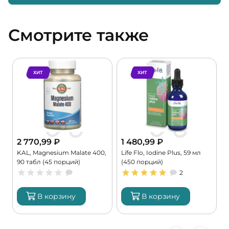
Смотрите также
ХИТ
ХИТ
2 770,99
₽
1 480,99
₽
KAL, Magnesium Malate 400,
Life Flo, Iodine Plus, 59 мл
C
90 табл (45 порций)
(450 порций)
G
2
В корзину
В корзину