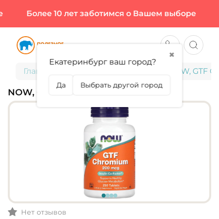
Более 10 лет заботимся о Вашем выборе
Бо
✖
Екатеринбург ваш город?
Главная
Витамины и минералы
NOW, GTF C
Да
Выбрать другой город
NOW, GTF CHROMIUM
Нет отзывов