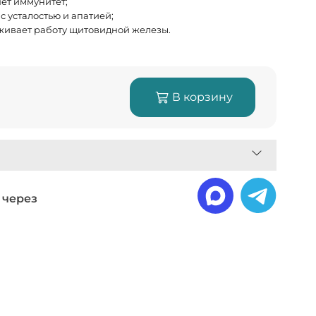
ет иммунитет;
с усталостью и апатией;
ивает работу щитовидной железы.
В корзину
 через