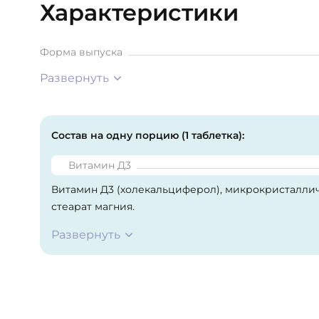
Характеристики
Форма выпуска
Развернуть
Состав на одну порцию (1 таблетка):
Витамин Д3
Витамин Д3 (холекальциферол), микрокристаллич
стеарат магния.
Развернуть