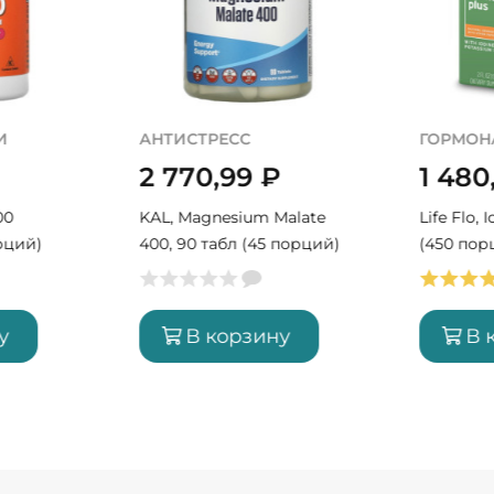
И
АНТИСТРЕСС
ГОРМОН
2 770,99
₽
1 480
00
KAL, Magnesium Malate
Life Flo, 
рций)
400, 90 табл (45 порций)
(450 пор
у
В корзину
В 