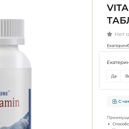
VITA
ТАБ
Нет 
Екатерин
Наличие
Екатерин
г. Екате
В наличии
Да
В
г. Омск
Нет в на
С че
Преимуще
Способс