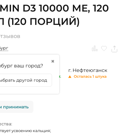
MIN D3 10000 МЕ, 120
Л (120 ПОРЦИЙ)
отзывов
бург
✖
бург ваш город?
ринбург
г. Тюмень
г. Нефтеюганск
 13 шт.
В наличии 12 шт.
Осталась 1 штука
ыбрать другой город
личии
м принимать
ства:
твует усвоению кальция;