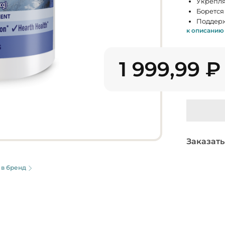
Укрепля
Борется 
Поддерж
к описанию
1 999,99
₽
Заказать
 в бренд