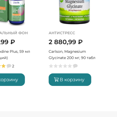
АЛЬНЫЙ ФОН
АНТИСТРЕСС
,99
₽
2 880,99
₽
Iodine Plus, 59 мл
Carlson, Magnesium
ций)
Glycinate 200 мг, 90 табл
(90 порций)
2
корзину
В корзину