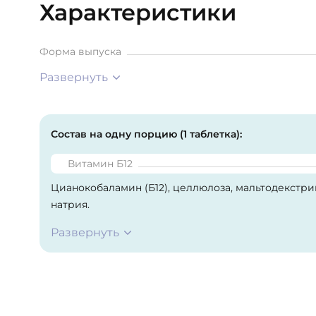
Характеристики
Форма выпуска
Развернуть
Состав на одну порцию (1 таблетка):
Витамин Б12
Цианокобаламин (Б12), целлюлоза, мальтодекстри
натрия.
Развернуть