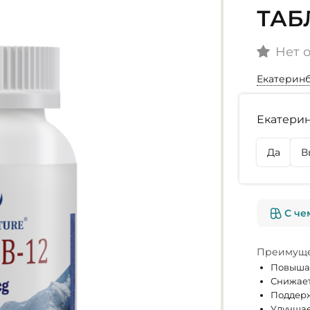
ТАБ
Нет 
Екатерин
Наличие
Екатерин
г. Екате
Осталась
Да
В
г. Омск
Нет в на
С че
Преимуще
Повышае
Снижает
Поддерж
Улучшае