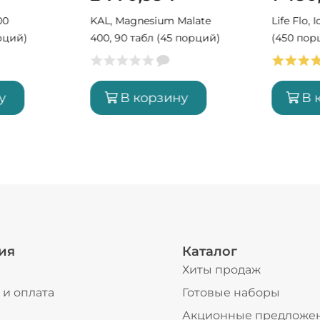
00
KAL, Magnesium Malate
Life Flo, 
рций)
400, 90 табл (45 порций)
(450 пор
у
В корзину
В 
ия
Каталог
Хиты продаж
 и оплата
Готовые наборы
ы
Акционные предложе