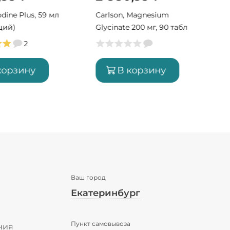
Iodine Plus, 59 мл
Carlson, Magnesium
ций)
Glycinate 200 мг, 90 табл
(90 порций)
2
корзину
В корзину
Ваш город
Екатеринбург
✖
Пункт самовывоза
Екатеринбург ваш город?
ния