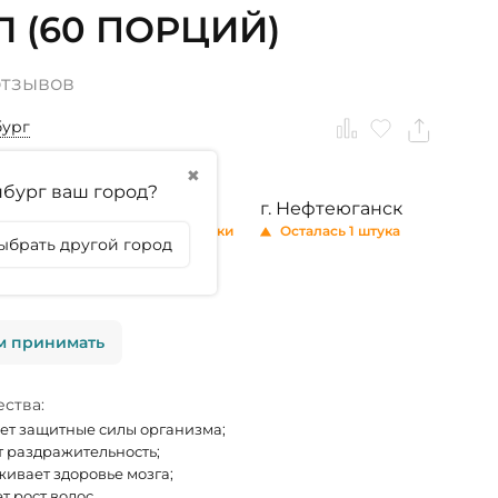
Л (60 ПОРЦИЙ)
отзывов
бург
✖
бург ваш город?
ринбург
г. Тюмень
г. Нефтеюганск
 1 штука
Осталось 2 штуки
Осталась 1 штука
ыбрать другой город
личии
м принимать
ства:
т защитные силы организма;
 раздражительность;
ивает здоровье мозга;
т рост волос.