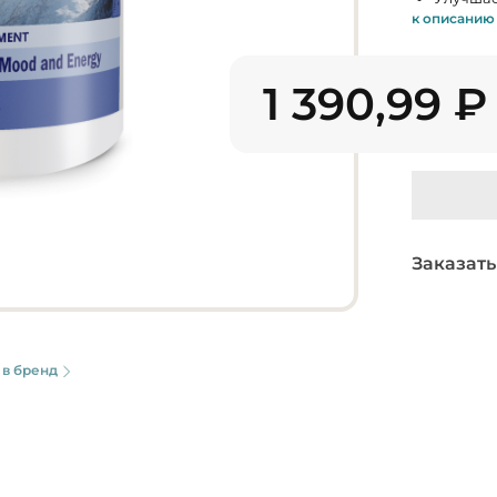
к описанию
1 390,99
₽
Заказать
 в бренд