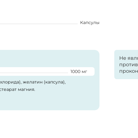
Капсулы
Не явл
против
прокон
1000 мг
лорида), желатин (капсула),
теарат магния.