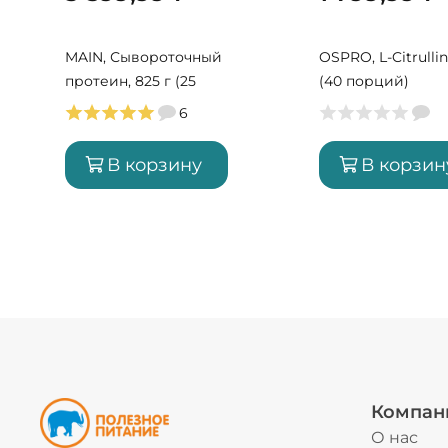
MAIN, Сывороточный
OSPRO, L-Citrullin
протеин, 825 г (25
(40 порций)
порций)
6
В корзину
В корзин
Компан
О нас