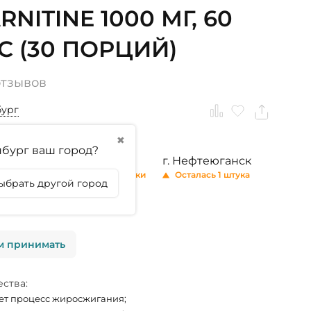
RNITINE 1000 МГ, 60
С (30 ПОРЦИЙ)
отзывов
бург
✖
бург ваш город?
ринбург
г. Тюмень
г. Нефтеюганск
 2 штуки
Осталось 2 штуки
Осталась 1 штука
ыбрать другой город
личии
м принимать
ства:
ет процесс жиросжигания;