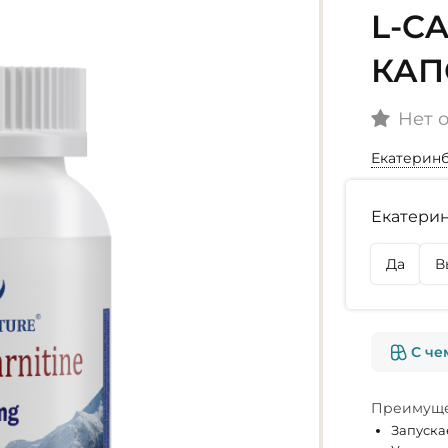
L-CA
КАП
Нет 
Екатерин
Наличие
Екатерин
г. Екате
Осталось
Да
В
г. Омск
Нет в на
С че
Преимуще
Запуска