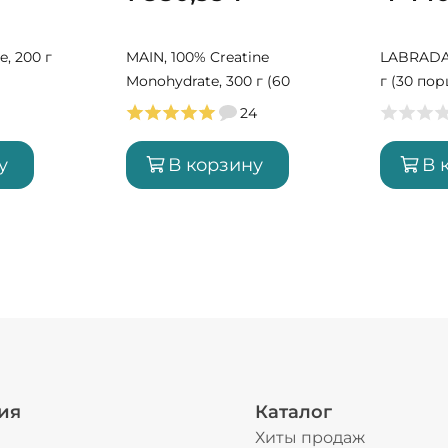
e, 200 г
MAIN, 100% Creatine
LABRADA, 
Monohydrate, 300 г (60
г (30 по
порций)
24
у
В корзину
В 
ия
Каталог
Хиты продаж