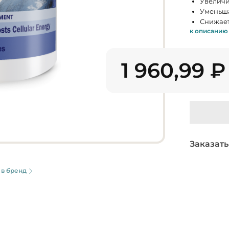
Увеличи
Уменьша
Снижает
к описанию
1 960,99
₽
Заказать
 в бренд