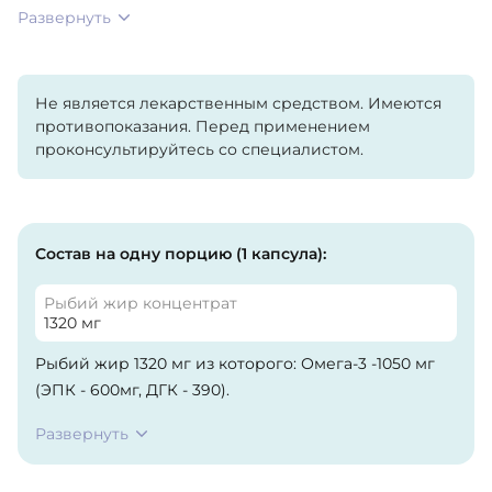
Развернуть
Не является лекарственным средством. Имеются
противопоказания. Перед применением
проконсультируйтесь со специалистом.
Состав на одну порцию (1 капсула):
Рыбий жир концентрат
1320 мг
Рыбий жир 1320 мг из которого: Омега-3 -1050 мг
(ЭПК - 600мг, ДГК - 390).
Развернуть
Другие ингредиенты: Желатин 219 мг, Глицерол 60
мг, Очищенная вода 0,7 мг.