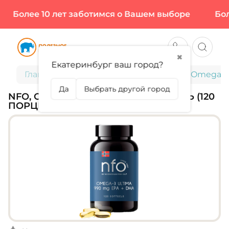
Более 10 лет заботимся о Вашем выборе
Более
✖
Екатеринбург ваш город?
Главная
Омега 3, CLA, MCT OIL
NFO, Omega-3 
Да
Выбрать другой город
NFO, OMEGA-3 ULTIMA, 120 СОФТГЕЛЬ (120
ПОРЦИЙ)