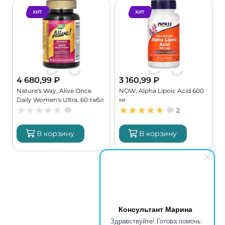
ХИТ
ХИТ
4 680,99
₽
3 160,99
₽
Nature's Way, Alive Once
NOW, Alpha Lipoic Acid 600
Daily Women's Ultra, 60 табл
мг
L
(60 порций)
(
2
В корзину
В корзину
Консультант Марина
Здравствуйте! Готова помочь