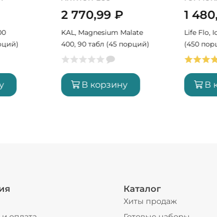
2 770,99
₽
1 480
00
KAL, Magnesium Malate
Life Flo, 
рций)
400, 90 табл (45 порций)
(450 пор
у
В корзину
В 
ия
Каталог
Хиты продаж
 и оплата
Готовые наборы