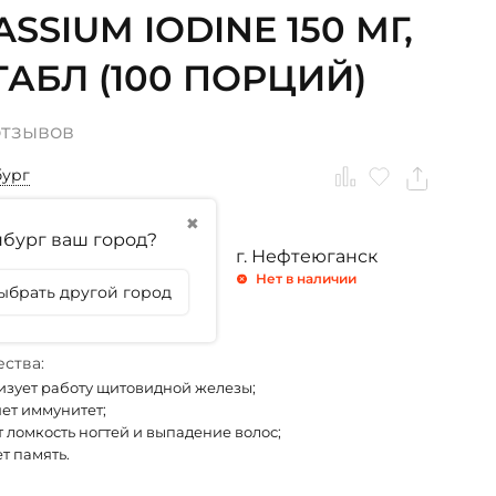
SSIUM IODINE 150 МГ,
 ТАБЛ (100 ПОРЦИЙ)
отзывов
бург
✖
бург ваш город?
ринбург
г. Тюмень
г. Нефтеюганск
личии
Нет в наличии
Нет в наличии
ыбрать другой город
личии
ства:
зует работу щитовидной железы;
ет иммунитет;
 ломкость ногтей и выпадение волос;
т память.