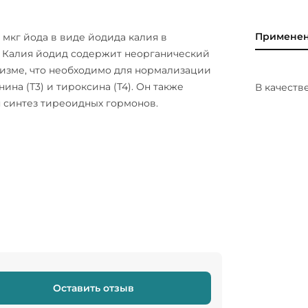
Примене
 мкг йода в виде йодида калия в
. Калия йодид содержит неорганический
низме, что необходимо для нормализации
а (Т3) и тироксина (Т4). Он также
В качеств
я синтез тиреоидных гормонов.
Оставить отзыв