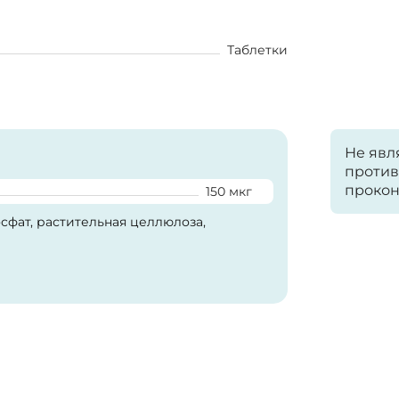
Таблетки
Не явл
против
прокон
150 мкг
фат, растительная целлюлоза,