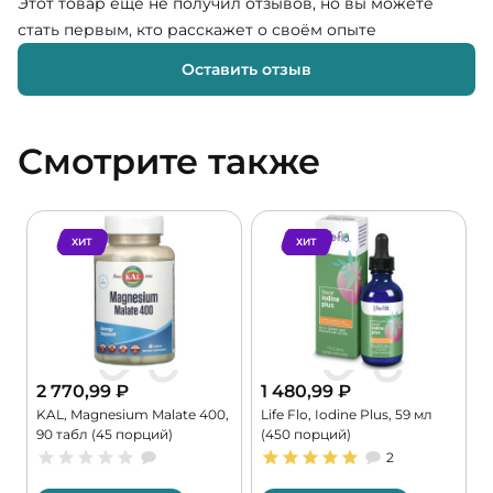
Этот товар ещё не получил отзывов, но вы можете
стать первым, кто расскажет о своём опыте
Оставить отзыв
Смотрите также
ХИТ
ХИТ
2 770,99
₽
1 480,99
₽
KAL, Magnesium Malate 400,
Life Flo, Iodine Plus, 59 мл
C
90 табл (45 порций)
(450 порций)
G
2