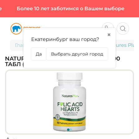
Более 10 лет заботимся о Вашем выборе
Б
✖
Екатеринбург ваш город?
Главная
Витамины и минералы
Natures Plus,
Да
Выбрать другой город
NATURES PLUS, FOLIC ACID HEARTS, 90
ТАБЛ (90 ПОРЦИЙ)