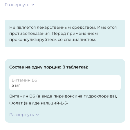
Развернуть
Не является лекарственным средством. Имеются
противопоказания. Перед применением
проконсультируйтесь со специалистом.
Состав на одну порцию (1 таблетка):
Витамин Б6
5 мг
Витамин B6 (в виде пиридоксина гидрохлорида),
Фолат (в виде кальций-L-5-
метилтетрагидрофолата), Витамин В12 (в виде
Развернуть
метилкобаламина). Дикальций фосфат,
микрокристаллическая целлюлоза, стеариновая