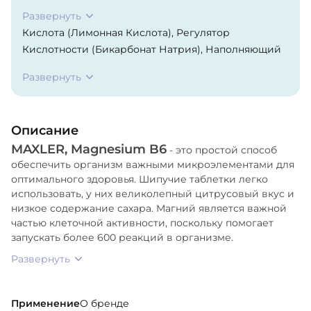
Развернуть
Кислота (Лимонная Кислота), Регулятор
Кислотности (Бикарбонат Натрия), Наполняющий
Агент (Сорбит*), Магния Карбонат, Ароматизатор,
Развернуть
Подсластитель (Сукралоза), Пиридоксина
Гидрохлорид, Краситель (Рибофлавин Натрия
Фосфат).
Описание
MAXLER, Magnesium B6
- это простой способ
обеспечить организм важными микроэлементами для
оптимального здоровья. Шипучие таблетки легко
использовать, у них великолепный цитрусовый вкус и
низкое содержание сахара. Магний является важной
частью клеточной активности, поскольку помогает
запускать более 600 реакций в организме.
Развернуть
Применение
О бренде