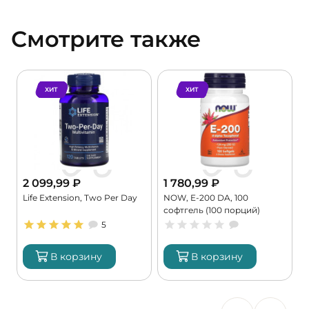
Смотрите также
ХИТ
ХИТ
2 099,99
₽
1 780,99
₽
Life Extension, Two Per Day
NOW, E-200 DA, 100
K
софтгель (100 порций)
9
5
В корзину
В корзину