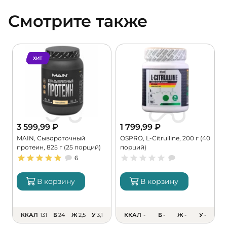
Смотрите также
ХИТ
3 599,99
₽
1 799,99
₽
MAIN, Сывороточный
OSPRO, L-Citrulline, 200 г (40
M
протеин, 825 г (25 порций)
порций)
M
6
В корзину
В корзину
ККАЛ
131
Б
24
Ж
2,5
У
3,1
ККАЛ
-
Б
-
Ж
-
У
-