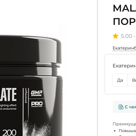
MALA
ПОР
5.00
•
Екатерин
Наличие
Екатерин
г. Екате
Нет в на
Да
В
г. Омск
Нет в на
С че
Преимуще
Повышае