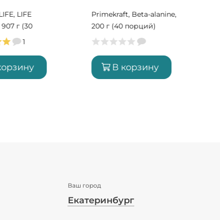
Y
IFE, LIFE
Primekraft, Beta-alanine,
907 г (30
200 г (40 порций)
1
корзину
В корзину
Ваш город
Екатеринбург