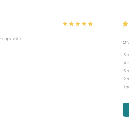
40 порций)»
От
5 
4 
3 
2 
1 