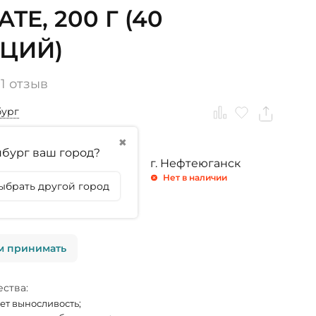
TE, 200 Г (40
ЦИЙ)
1 отзыв
бург
✖
бург ваш город?
ринбург
г. Тюмень
г. Нефтеюганск
личии
Нет в наличии
Нет в наличии
ыбрать другой город
личии
м принимать
ства:
т выносливость;