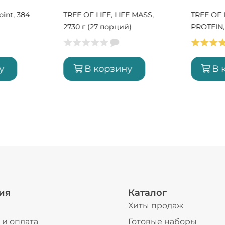
oint, 384
TREE OF LIFE, LIFE MASS,
TREE OF L
2730 г (27 порций)
PROTEIN, 
порций)
у
В корзину
В 
ия
Каталог
Хиты продаж
 и оплата
Готовые наборы