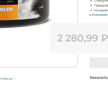
Стимули
Предотв
Ускоряе
к описанию
2 280,99
Заказать
 в бренд