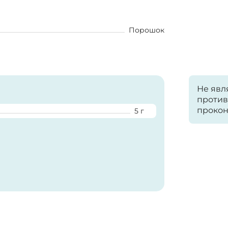
Порошок
Не явл
против
прокон
5 г