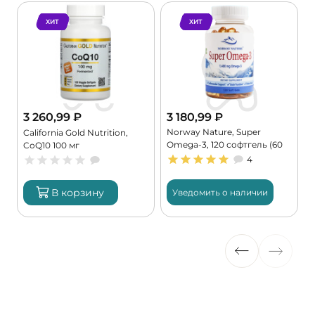
ХИТ
ХИТ
3 260,99
₽
3 180,99
₽
Norway Nature, Super
,
California Gold Nutrition,
Omega-3, 120 софтгель (60
CoQ10 100 мг
порций)
4
В корзину
Уведомить о наличии