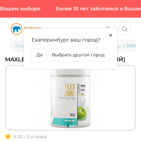
Вашем выборе
Более 10 лет заботимся о Вашем 
✖
Екатеринбург ваш город?
Главная
БАДы для здоровья и красоты
MAXLE
Да
Выбрать другой город
MAXLER, FLEX JOINT, 360 Г (30 ПОРЦИЙ)
5.00
•
2 отзыва