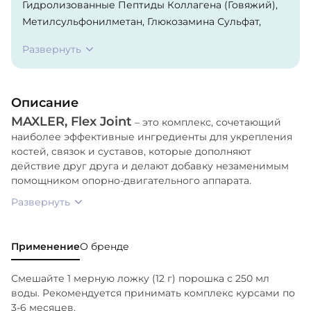
Гидролизованные Пептиды Коллагена (Говяжий),
Метилсульфонилметан, Глюкозамина Сульфат,
Хондроитина Сульфат, Витамин C (Аскорбиновая
Развернуть
Кислота), Регуляторы Кислотности (Лимонная
Кислота, Яблочная Кислота), Ароматизаторы,
Подсластитель (Сукралоза), Краситель
Описание
(Хлорофиллин).
MAXLER, Flex Joint
– это комплекс, сочетающий
наиболее эффективные ингредиенты для укрепления
костей, связок и суставов, которые дополняют
действие друг друга и делают добавку незаменимым
помощником опорно-двигательного аппарата.
Развернуть
Применение
О бренде
Смешайте 1 мерную ложку (12 г) порошка с 250 мл
воды. Рекомендуется принимать комплекс курсами по
3-6 месяцев.