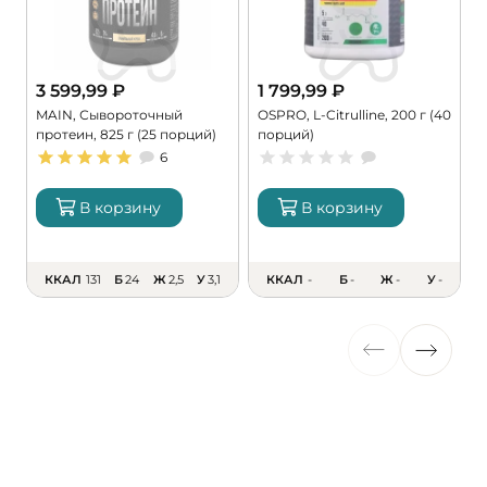
3 599,99
₽
1 799,99
₽
MAIN, Сывороточный
OSPRO, L-Citrulline, 200 г (40
M
протеин, 825 г (25 порций)
порций)
M
6
В корзину
В корзину
ККАЛ
131
Б
24
Ж
2,5
У
3,1
ККАЛ
-
Б
-
Ж
-
У
-