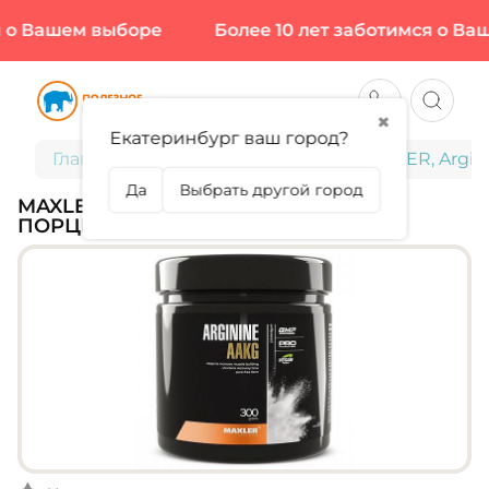
о Вашем выборе
Более 10 лет заботимся о Ваш
✖
Екатеринбург ваш город?
Главная
Спортивное питание
MAXLER, Argin
Да
Выбрать другой город
MAXLER, ARGININE AAKG, 300 Г (60
ПОРЦИЙ)