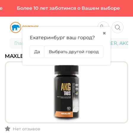
Более 10 лет заботимся о Вашем выборе
Б
✖
Екатеринбург ваш город?
Главная
Спортивное питание
MAXLER, AKG, 
Да
Выбрать другой город
MAXLER, AKG, 60 ТАБЛ (60 ПОРЦИЙ)
Нет отзывов