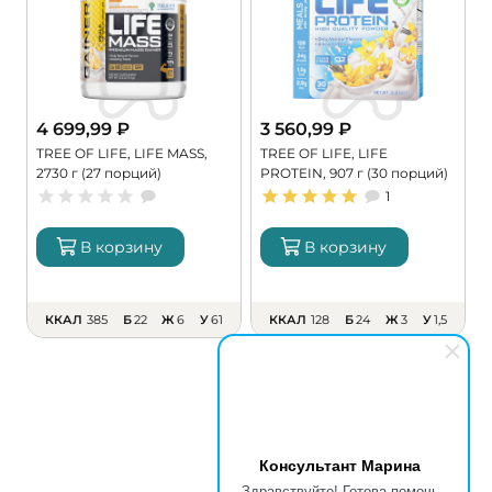
4 699,99
₽
3 560,99
₽
TREE OF LIFE, LIFE MASS,
TREE OF LIFE, LIFE
P
2730 г (27 порций)
PROTEIN, 907 г (30 порций)
г
1
В корзину
В корзину
ККАЛ
385
Б
22
Ж
6
У
61
ККАЛ
128
Б
24
Ж
3
У
1,5
Консультант Марина
Здравствуйте! Готова помочь