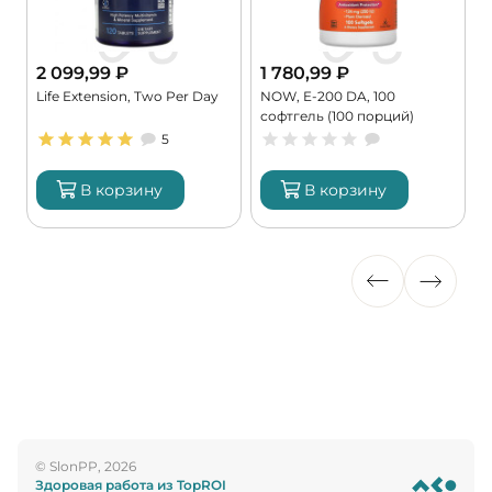
2 099,99
₽
1 780,99
₽
Life Extension, Two Per Day
NOW, E-200 DA, 100
K
софтгель (100 порций)
9
5
В корзину
В корзину
© SlonPP, 2026
Здоровая работа из TopROI