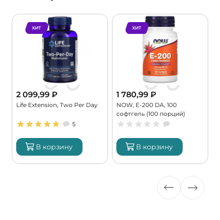
ХИТ
ХИТ
2 099,99
₽
1 780,99
₽
Life Extension, Two Per Day
NOW, E-200 DA, 100
K
софтгель (100 порций)
9
5
В корзину
В корзину