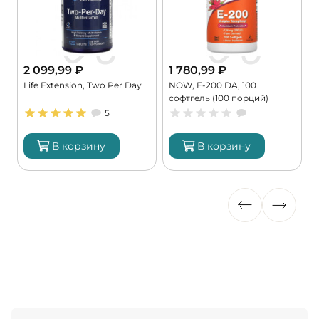
2 099,99
₽
1 780,99
₽
Life Extension, Two Per Day
NOW, E-200 DA, 100
K
софтгель (100 порций)
9
5
В корзину
В корзину