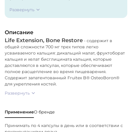
бисглицината кальция), Магний (в виде оксида
Развернуть
магния), Цинк (в виде аминокислотного хелата
цинка), Марганец (в виде аминокислотного хелата
марганца), Кремний [из экстракта хвоща (наземная
Описание
часть растения)], Бор (фруктоборат кальция в виде
Life Extension, Bone Restore
патентованного комплекса Fruitex B®
- содержит в
общей сложности 700 мг трех типов легко
OsteoBoron®), Растительная целлюлоза (капсула),
усваиваемого кальция: дикальций малат, фруктоборат
Микрокристаллическая целлюлоза,
кальция и хелат бисглицината кальция, которые
Мальтодекстрин, Диоксид кремния,
доставляются в капсулах, которые обеспечивают
Модифицированный пищевой крахмал,
полное расщепление во время пищеварения.
Растительный стеарат.
Содержит запатентованный Fruitex B® OsteoBoron®
для укрепления костей.
Развернуть
Применение
О бренде
Принимать по 4 капсулы в день или в соответствии с
рекомендациями врача.