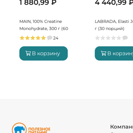
1 880,99
₽
4 440,99
MAIN, 100% Creatine
LABRADA, Elasti J
Monohydrate, 300 г (60
г (30 порций)
порций)
24
В корзину
В корзин
Компан