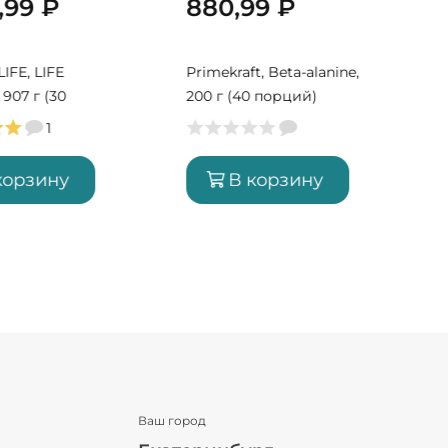
0,99
₽
880,99
₽
Y
IFE, LIFE
Primekraft, Beta-alanine,
907 г (30
200 г (40 порций)
1
корзину
В корзину
Ваш город