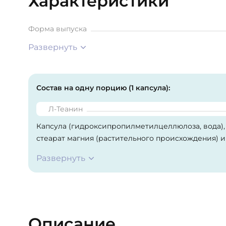
Характеристики
Форма выпуска
Развернуть
Состав на одну порцию (1 капсула):
Л-Теанин
Капсула (гидроксипропилметилцеллюлоза, вода),
стеарат магния (растительного происхождения) и
Развернуть
Не содержит пшеницы, глютена, сои, молочных пр
древесных орехов и кунжута.
Описание