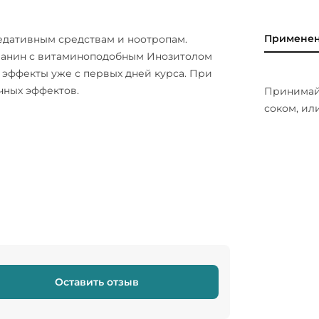
Примене
седативным средствам и ноотропам.
еанин с витаминоподобным Инозитолом
эффекты уже с первых дней курса. При
чных эффектов.
Принимайт
соком, ил
Оставить отзыв