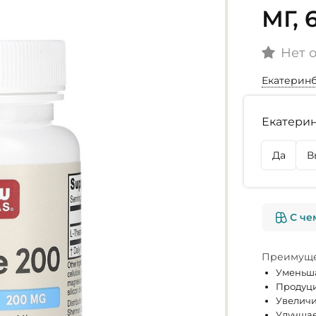
МГ,
Нет 
Екатерин
Наличие
Екатерин
г. Екате
Нет в на
Да
В
г. Омск
Нет в на
С че
Преимуще
Уменьша
Продуци
Увеличи
Улучшае