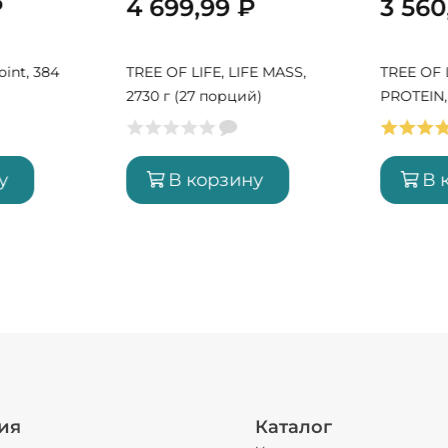
₽
4 699,99
₽
3 56
oint, 384
TREE OF LIFE, LIFE MASS,
TREE OF L
2730 г (27 порций)
PROTEIN, 
порций)
у
В корзину
В 
ия
Каталог