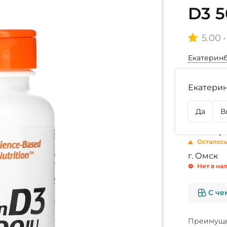
D3 
5.00
•
Екатерин
Выбор ар
Екатерин
180 капсу
Да
В
Наличие
г. Екате
Осталось
г. Омск
Нет в на
С че
Преимуще