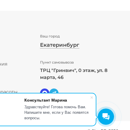
Ваш город
Екатеринбург
✖
Пункт самовывоза
Екатеринбург ваш город?
ния
ТРЦ "Гринвич", 0 этаж, ул. 8
ы
марта, 46
Да
Выбрать другой город
красоты
Консультант Марина
Здравствуйте! Готова помочь Вам.
Напишите мне, если у Вас появятся
вопросы.