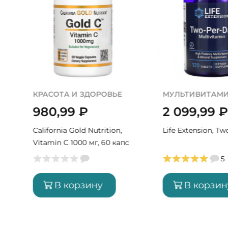
КРАСОТА И ЗДОРОВЬЕ
МУЛЬТИВИТАМ
980,99
₽
2 099,99
₽
с
California Gold Nutrition,
Life Extension, T
Vitamin C 1000 мг, 60 капс
(60 порций)
5
В корзину
В корзин