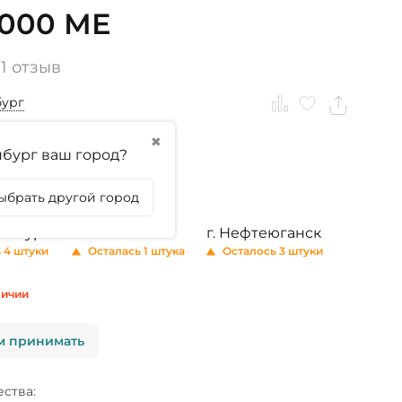
5000 МЕ
1 отзыв
бург
✖
тикула
бург ваш город?
л
360 капсул
ыбрать другой город
ринбург
г. Тюмень
г. Нефтеюганск
 4 штуки
Осталась 1 штука
Осталось 3 штуки
личии
м принимать
ства: