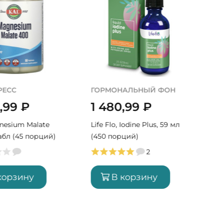
РЕСС
ГОРМОНАЛЬНЫЙ ФОН
0,99
₽
1 480,99
₽
nesium Malate
Life Flo, Iodine Plus, 59 мл
табл (45 порций)
(450 порций)
2
корзину
В корзину