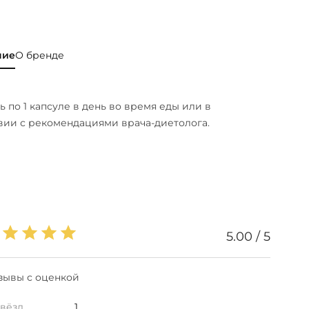
ние
О бренде
 по 1 капсуле в день во время еды или в
вии с рекомендациями врача-диетолога.
5.00 / 5
зывы с оценкой
звёзд
1