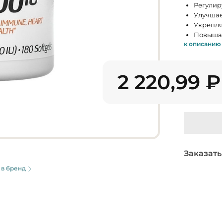
Регулир
Улучшае
Укрепля
Повышае
к описанию
2 220,99
₽
Заказать
 в бренд