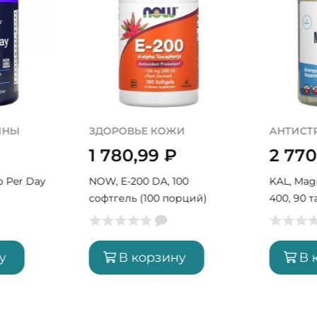
ИНЫ
ЗДОРОВЬЕ КОЖИ
АНТИСТ
1 780,99
₽
2 77
wo Per Day
NOW, E-200 DA, 100
KAL, Mag
софтгель (100 порций)
400, 90 
у
В корзину
В 