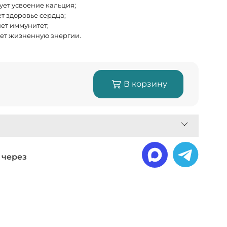
ует усвоение кальция;
т здоровье сердца;
ет иммунитет;
т жизненную энергии.
В корзину
 через