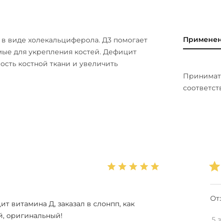
Примене
 в виде холекальциферола. Д3 помогает
мые для укрепления костей. Дефицит
ость костной ткани и увеличить
Принимать
соответст
От
т витамина Д, заказал в слонпп, как
й, оригинальный!
5 