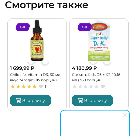
Смотрите также
ХИТ
ХИТ
1 699,99
₽
4 180,99
₽
ChildLife, Vitamin D3, 30 мл,
Carlson, Kids D3 + K2, 10,16
C
вкус "Ягода" (115 порций)
мл (360 порций)
4
1
В корзину
В корзину