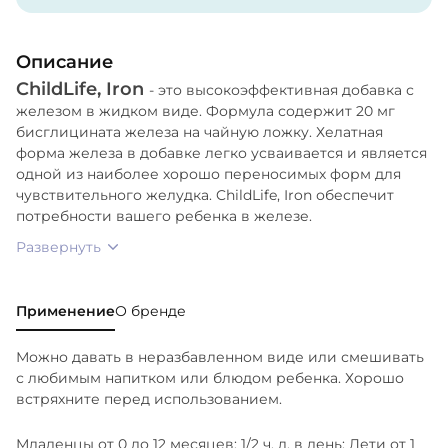
Не содержит молока, яиц, сои, пшеницы,
Описание
дрожжей, кукурузы. Не содержит искусственных
красителей, ароматизаторов, подсластителей.
ChildLife, Iron
- это высокоэффективная добавка с
железом в жидком виде. Формула содержит 20 мг
бисглицината железа на чайную ложку. Хелатная
форма железа в добавке легко усваивается и является
одной из наиболее хорошо переносимых форм для
чувствительного желудка. ChildLife, Iron обеспечит
потребности вашего ребенка в железе.
Развернуть
Применение
О бренде
Можно давать в неразбавленном виде или смешивать
с любимым напитком или блюдом ребенка. Хорошо
встряхните перед использованием.
Младенцы от 0 до 12 месяцев: 1/2 ч. л. в день; Дети от 1