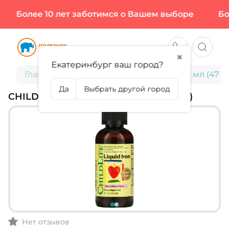
Более 10 лет заботимся о Вашем выборе
Боле
✖
Екатеринбург ваш город?
Главная
Для детей
ChildLife, Iron, 118 мл (47
Да
Выбрать другой город
CHILDLIFE, IRON, 118 МЛ (47 ПОРЦИЙ)
Нет отзывов