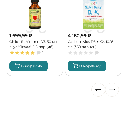
1 699,99
₽
4 180,99
₽
ChildLife, Vitamin D3, 30 мл,
Carlson, Kids D3 + K2, 10,16
C
вкус "Ягода" (115 порций)
мл (360 порций)
4
1
В корзину
В корзину