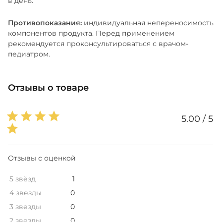
в день.
экстракт семян грейпфрута.
Противопоказания:
индивидуальная непереносимость
Не содержит глютена, казеина и спирта. В составе
компонентов продукта. Перед применением
также отсутствуют молоко, яйца, пшеница,
рекомендуется проконсультироваться с врачом-
дрожжи, арахис, древесные орехи, рыба и
педиатром.
ракообразные.
Не содержит искусственных красителей,
Отзывы о товаре
ароматизаторов или подсластителей.
5.00 / 5
Отзывы с оценкой
5 звёзд
1
4 звезды
0
3 звезды
0
2 звезды
0