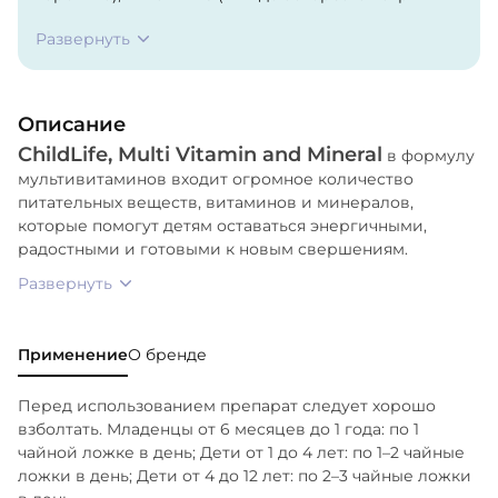
аскорбиновой кислоты), Витамин Д3 (в виде
Развернуть
холекальциферола), Витамин E (в виде d-альфа-
токоферола), Тиамин (Б1) (в виде тиамина
гидрохлорида), Рибофлавин (Б2) (в виде
Описание
рибофлавин-5-фосфата), Ниацин (Б3) (в виде
ChildLife, Multi Vitamin and Mineral
ниацинамида), Витамин Б6 (в виде пиридоксина
в формулу
мультивитаминов входит огромное количество
гидрохлорида), Фолат (в виде фолиевой кислоты),
питательных веществ, витаминов и минералов,
Витамин Б12 (в виде цианокобаламина), Биотин (в
которые помогут детям оставаться энергичными,
виде d-биотина), Пантотеновая кислота (Б5) (в
радостными и готовыми к новым свершениям.
виде d-пантенола), Кальций (в виде лактата
Развернуть
кальция), Йод (в виде йодида калия), Магний (в
виде лактата магния), Цинк (в виде глюконата
цинка), Селен (в виде L-селенометионина),
Применение
О бренде
Марганец (в виде глюконата марганца), Хром (в
виде пиколината хрома), Натрий, Калий (в виде
Перед использованием препарат следует хорошо
цитрата калия), Инозитол, Очищенная вода,
взболтать. Младенцы от 6 месяцев до 1 года: по 1
фруктоза, натуральные ароматизаторы, лимонная
чайной ложке в день; Дети от 1 до 4 лет: по 1–2 чайные
кислота, ксантановая камедь, сорбат калия и
ложки в день; Дети от 4 до 12 лет: по 2–3 чайные ложки