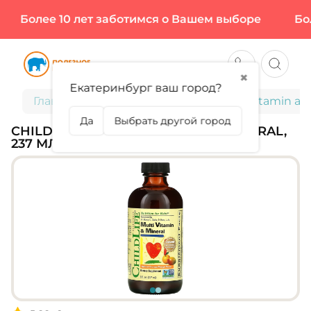
Более 10 лет заботимся о Вашем выборе
Боле
✖
Екатеринбург ваш город?
Главная
Для детей
ChildLife, Multi Vitamin a
Да
Выбрать другой город
CHILDLIFE, MULTI VITAMIN AND MINERAL,
237 МЛ (47 ПОРЦИЙ)