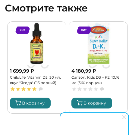
Смотрите также
ХИТ
ХИТ
1 699,99
₽
4 180,99
₽
ChildLife, Vitamin D3, 30 мл,
Carlson, Kids D3 + K2, 10,16
N
вкус "Ягода" (115 порций)
мл (360 порций)
1
В корзину
В корзину