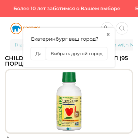
Более 10 лет заботимся о Вашем выборе
Бол
✖
Екатеринбург ваш город?
Главная
Для детей
ChildLife, Calcium with M
Да
Выбрать другой город
CHILDLIFE, CALCIUM WITH MG, 473 МЛ (95
ПОРЦИЙ)