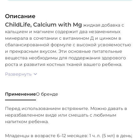
ароматизатор, ксантановая камедь, сорбат калия
(для сохранения свежести).
Описание
ChildLife, Calcium with Mg
Не содержит молока, яиц, пшеницы, дрожжей,
жидкая добавка с
кукурузы. Без искусственных красителей,
кальцием и магнием содержит два незаменимых
ароматизаторов и подсластителей.
минерала в сочетании с витамином Д и цинком в
сбалансированной формуле с высокой усвояемостью
и прекрасным вкусом. Эти основные питательные
вещества необходимы для поддержания здорового
роста и развития костных тканей вашего ребенка.
Развернуть
Применение
О бренде
Перед использованием встряхните. Можно давать в
неразбавленном виде или смешать с любимым
напитком ребенка.
Младенцы в возрасте 6–12 месяцев: 1 ч. л. (5 мл) в день;