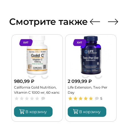
Смотрите также
ХИТ
ХИТ
980,99
₽
2 099,99
₽
1 
California Gold Nutrition,
Life Extension, Two Per
NOW
Vitamin C 1000 мг, 60 капс
Day
соф
(60 порций)
5
В корзину
В корзину