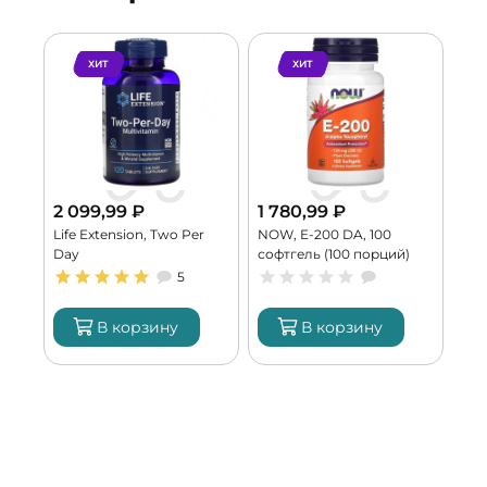
ХИТ
ХИТ
2 099,99
₽
1 780,99
₽
2 
n,
Life Extension, Two Per
NOW, E-200 DA, 100
KAL
капс
Day
софтгель (100 порций)
400
5
В корзину
В корзину