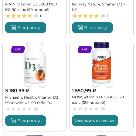
MAIN, Vitamin D3 5000 ME +
Norway Nature, Vitamin D3 +
K2, 90 капс (90 порций)
K2
1
1
В корзину
В корзину
ХИТ
ХИТ
3 180,99
₽
1 550,99
₽
NOW, Vitamin D-3 & K-2, 120
Michael`s Health, Vitamin D3
капс (120 порций)
5000 with K2, 90 табл (90
порций)
В корзину
Уведомить о наличии