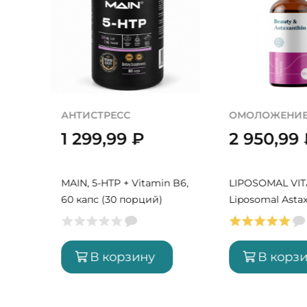
ДЕТОКС
АНТИСТРЕСС
3 380,99
₽
1 299,99
Buried Treasure,
MAIN, 5-HTP + V
Chlorophyll, 496 мл (16
60 капс (30 по
порций)
В корзину
В корз