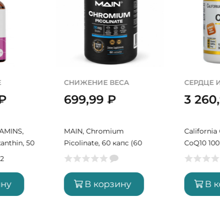
ОМОЛОЖЕНИЕ
СНИЖЕНИ
₽
2 950,99
₽
699,
itamin B6,
LIPOSOMAL VITAMINS,
MAIN, Ch
рций)
Liposomal Astaxanthin, 50
Picolinate
мл (50 порций)
порций)
2
ину
В корзину
В 