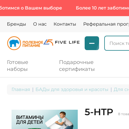
ся о Вашем выборе
Более 10 лет заботимся о В
Бренды
О нас
Контакты
Реферальная про
Готовые
Подарочные
наборы
сертификаты
Главная
БАДы для здоровья и красоты
Для с
5-HTP
8 тов