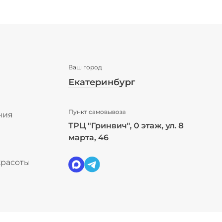
Ваш город
Екатеринбург
✖
Пункт самовывоза
Екатеринбург ваш город?
ния
ТРЦ "Гринвич", 0 этаж, ул. 8
ы
марта, 46
Да
Выбрать другой город
красоты