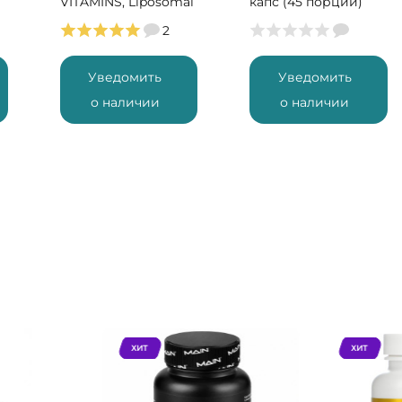
VITAMINS, Liposomal
капс (45 порций)
5-HTP, 90 капс (90
2
порций)
Уведомить
Уведомить
о наличии
о наличии
ХИТ
ХИТ