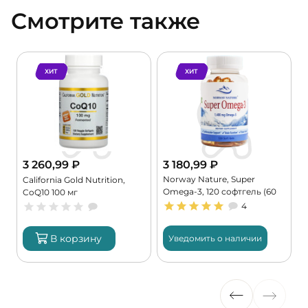
Смотрите также
ХИТ
ХИТ
3 260,99
₽
3 180,99
₽
Norway Nature, Super
,
California Gold Nutrition,
Omega-3, 120 софтгель (60
CoQ10 100 мг
порций)
4
В корзину
Уведомить о наличии