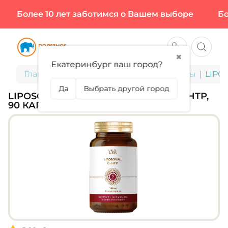
Более 10 лет заботимся о Вашем выборе
Боле
✖
Екатеринбург ваш город?
Главная
БАДы для здоровья и красоты
LIPOS
Да
Выбрать другой город
LIPOSOMAL VITAMINS, LIPOSOMAL 5-HTP,
90 КАПС (90 ПОРЦИЙ)