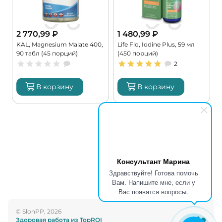
2 770,99
₽
1 480,99
₽
KAL, Magnesium Malate 400,
Life Flo, Iodine Plus, 59 мл
C
90 табл (45 порций)
(450 порций)
G
2
В корзину
В корзину
Консультант Марина
Здравствуйте! Готова помочь
Вам. Напишите мне, если у
Вас появятся вопросы.
© SlonPP, 2026
Здоровая работа из TopROI