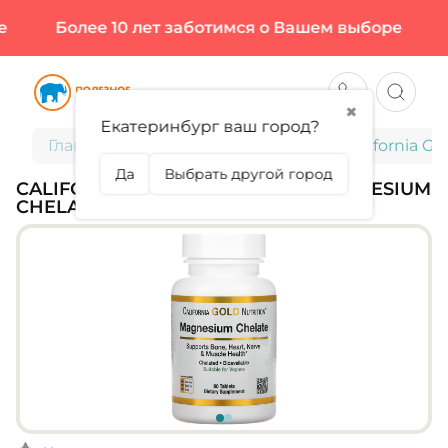
Более 10 лет заботимся о Вашем выборе
Б
✖
Екатеринбург ваш город?
Главная
Витамины и минералы
California G
Да
Выбрать другой город
CALIFORNIA GOLD NUTRITION, MAGNESIUM
CHELATE, 90 ТАБЛ (45 ПОРЦИЙ)