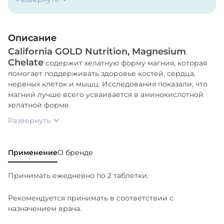
микрокристаллическая целлюлоза, дикальций
фосфат, кроскармеллоза натрия, рисовая шелуха,
смесь экстрактов риса, оболочка (гипромеллоза и
Описание
полиэтиленгликоль) и карнаубский воск.
California GOLD Nutrition, Magnesium
Chelate
содержит хелатную форму магния, которая
помогает поддерживать здоровье костей, сердца,
нервных клеток и мышц. Исследования показали, что
магний лучше всего усваивается в аминокислотной
хелатной форме.
Развернуть
Применение
О бренде
Принимать ежедневно по 2 таблетки.
Рекомендуется принимать в соответствии с
назначением врача.