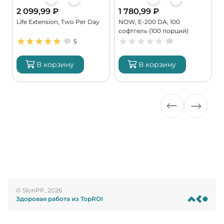
2 099,99
₽
1 780,99
₽
Life Extension, Two Per Day
NOW, E-200 DA, 100
K
софтгель (100 порций)
9
5
В корзину
В корзину
© SlonPP, 2026
Здоровая работа из TopROI