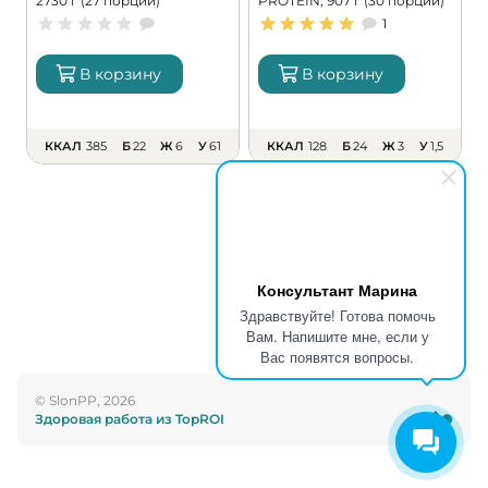
2730 г (27 порций)
PROTEIN, 907 г (30 порций)
г
1
В корзину
В корзину
ККАЛ
385
Б
22
Ж
6
У
61
ККАЛ
128
Б
24
Ж
3
У
1,5
Консультант Марина
Здравствуйте! Готова помочь
Вам. Напишите мне, если у
Вас появятся вопросы.
© SlonPP, 2026
Здоровая работа из TopROI