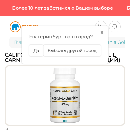
Более 10 лет заботимся о Вашем выборе
Бол
✖
Екатеринбург ваш город?
Главная
Спортивное питание
California Gold
Да
Выбрать другой город
CALIFORNIA GOLD NUTRITION, ACETYL L-
CARNITINE 500 МГ, 60 КАПС (60 ПОРЦИЙ)